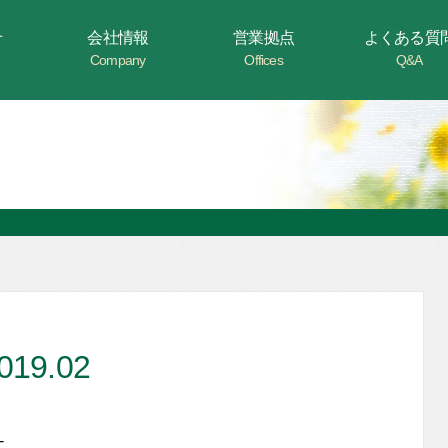
せ
会社情報
営業拠点
よくある質
Company
Offices
Q&A
9.02
-