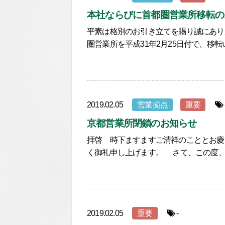
本社ならびに首都圏営業所移転の
平素は格別のお引き立てを賜り誠にあり
圏営業所を平成31年2月25日付で、移
2019.02.05
営業拠点
重要
京都営業所閉鎖のお知らせ
拝啓 時下ますますご清祥のこととお慶
く御礼申し上げます。 さて、この度、平
2019.02.05
重要
-